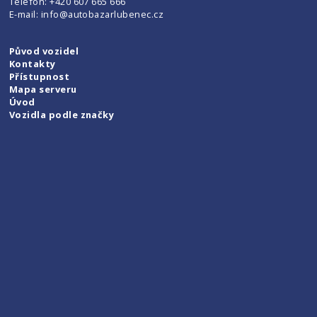
Telefon:
+420 607 665 666
E-mail:
info@autobazarlubenec.cz
Původ vozidel
Kontakty
Přístupnost
Mapa serveru
Úvod
Vozidla podle značky