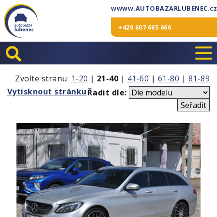
wwww.AUTOBAZARLUBENEC.cz
+420 607 665 666
Zvolte stranu:
1-20
|
21-40
|
41-60
|
61-80
|
81-89
Vytisknout stránku
Řadit dle: