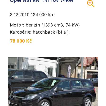
Opel ASTRA 1.4i 16V 74kW
8.12.2010
184 000 km
Motor: benzín (1398 cm3, 74 kW)
Karosérie: hatchback (bílá )
78 000 Kč