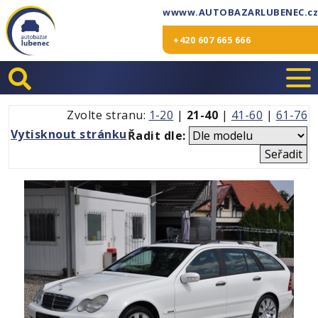
wwww.AUTOBAZARLUBENEC.cz
+420 607 665 666
Zvolte stranu:
1-20
|
21-40
|
41-60
|
61-76
Vytisknout stránku
Řadit dle: