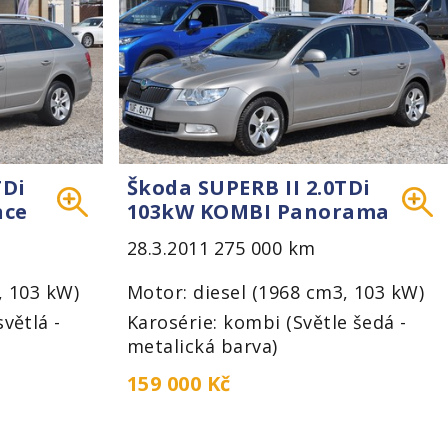
TDi
Škoda SUPERB II 2.0TDi
nce
103kW KOMBI Panorama
28.3.2011
275 000 km
, 103 kW)
Motor: diesel (1968 cm3, 103 kW)
větlá -
Karosérie: kombi (Světle šedá -
metalická barva)
159 000 Kč