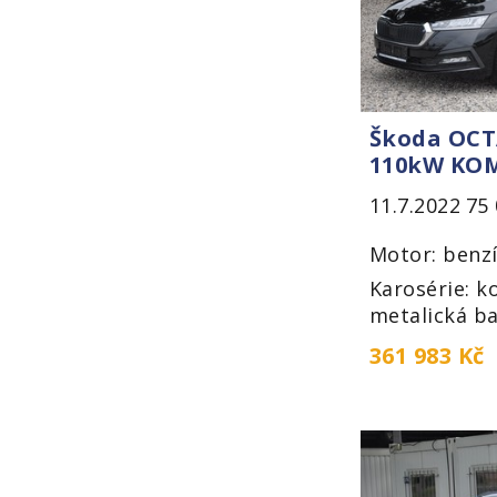
Škoda OCTA
110kW KO
11.7.2022
75
Motor: benzí
Karosérie: k
metalická ba
361 983 Kč