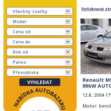
Vytisknout st
Všechny značky
Model
Cena od
Cena do
Rok od
Palivo
Převodovka
Renault M
99kW AUT
12.8. 2004
17
Motor: benzí