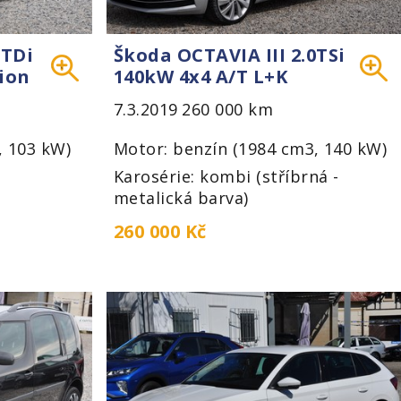
0TDi
Škoda OCTAVIA III 2.0TSi
ion
140kW 4x4 A/T L+K
7.3.2019
260 000 km
, 103 kW)
Motor: benzín (1984 cm3, 140 kW)
-
Karosérie: kombi (stříbrná -
metalická barva)
260 000 Kč