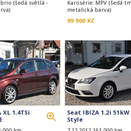
Karosérie: MPV (šedá tm
brio (šedá světlá -
metalická barva)
rva)
99 900 Kč
 XL 1.4TSi
Seat IBIZA 1.2i 51kW
E
Style
6 000 km
7.12.2012
161 000 km