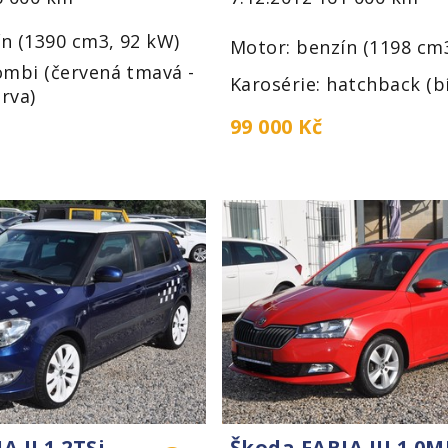
n (1390 cm3, 92 kW)
Motor: benzín (1198 cm
ombi (červená tmavá -
Karosérie: hatchback (bí
rva)
99 000 Kč
A II 1.2TSi
Škoda FABIA III 1.0M