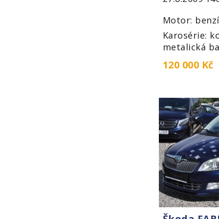
Motor: benzí
Karosérie: k
metalická ba
120 000 Kč
Škoda FABI