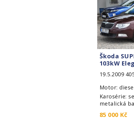
Škoda SUPE
103kW Ele
Automat
19.5.2009
40
Motor: diese
Karosérie: s
metalická ba
85 000 Kč