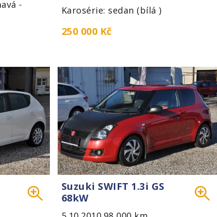
avá -
Karosérie: sedan (bílá )
250 000 Kč
Suzuki SWIFT 1.3i GS
68kW
5.10.2010
98 000 km