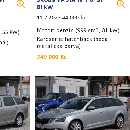
81kW
11.7.2023
44 000 km
Motor: benzín (999 cm3, 81 kW)
, 55 kW)
Karosérie: hatchback (šedá -
ná )
metalická barva)
349 000 Kč