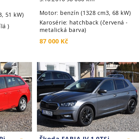
Motor: benzín (1328 cm3, 68 kW)
3, 51 kW)
Karosérie: hatchback (červená -
lá )
metalická barva)
87 000 Kč
Pi
Škoda FABIA IV 1.0TSi