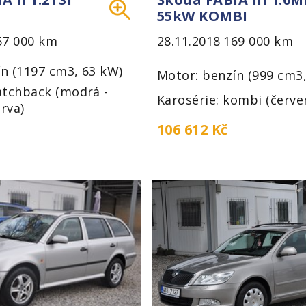
55kW KOMBI
57 000 km
28.11.2018
169 000 km
n (1197 cm3, 63 kW)
Motor: benzín (999 cm3
atchback (modrá -
Karosérie: kombi (červe
rva)
106 612 Kč