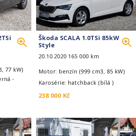
2TSi
Škoda SCALA 1.0TSi 85kW
Style
20.10.2020
165 000 km
3, 77 kW)
Motor: benzín (999 cm3, 85 kW)
erná -
Karosérie: hatchback (bílá )
238 000 Kč