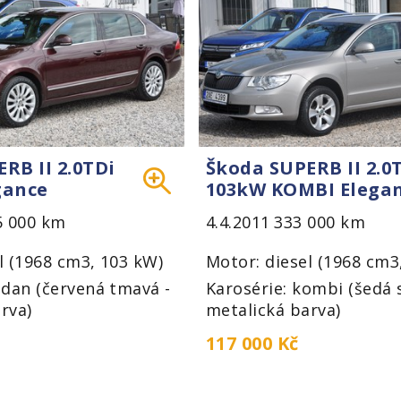
RB II 2.0TDi
Škoda SUPERB II 2.0
gance
103kW KOMBI Elega
5 000 km
4.4.2011
333 000 km
l (1968 cm3, 103 kW)
Motor: diesel (1968 cm3
edan (červená tmavá -
Karosérie: kombi (šedá s
rva)
metalická barva)
117 000 Kč