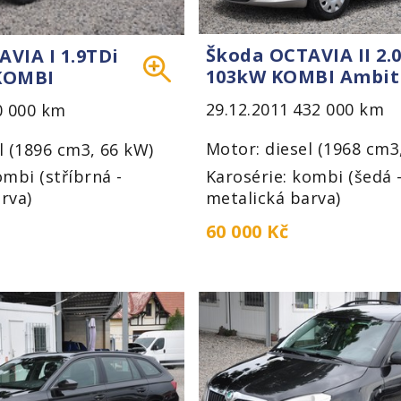
Škoda OCTAVIA II 2.
VIA I 1.9TDi
103kW KOMBI Ambit
KOMBI
29.12.2011
432 000 km
0 000 km
Motor: diesel (1968 cm3
l (1896 cm3, 66 kW)
Karosérie: kombi (šedá 
ombi (stříbrná -
metalická barva)
rva)
60 000 Kč