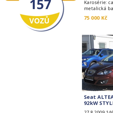
157
Karosérie: ca
metalická ba
75 000 Kč
Seat ALTEA
92kW STYL
27.8.2009
14