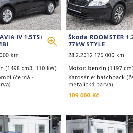
VIA IV 1.5TSi
Škoda ROOMSTER 1.
MBI
77kW STYLE
 000 km
28.2.2012
176 000 km
n (1498 cm3, 110 kW)
Motor: benzín (1197 cm
ombi (černá -
Karosérie: hatchback (č
rva)
metalická barva)
109 000 Kč