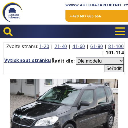
wwww.AUTOBAZARLUBENEC.cz
+420 607 665 666
Zvolte stranu:
1-20
|
21-40
|
41-60
|
61-80
|
81-100
|
101-114
Vytisknout stránku
Řadit dle: