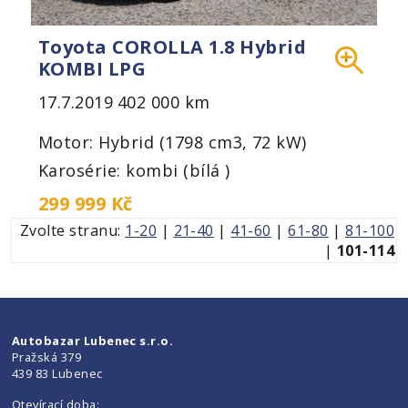
Toyota COROLLA 1.8 Hybrid
KOMBI LPG
17.7.2019
402 000 km
Motor: Hybrid (1798 cm3, 72 kW)
Karosérie: kombi (bílá )
299 999 Kč
Zvolte stranu:
1-20
|
21-40
|
41-60
|
61-80
|
81-100
|
101-114
Autobazar Lubenec s.r.o.
Pražská 379
439 83 Lubenec
Otevírací doba: