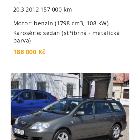
Kůže
20.3.2012
157 000 km
Motor: benzín (1798 cm3, 108 kW)
Karosérie: sedan (stříbrná - metalická
barva)
188 000 Kč