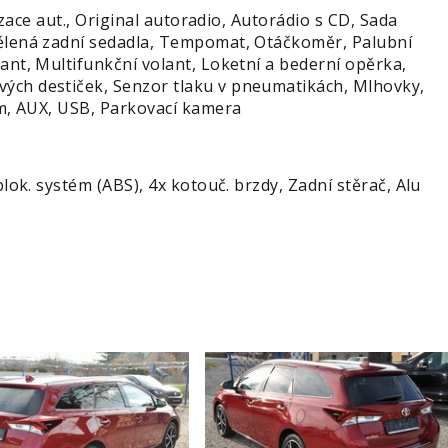
izace aut., Original autoradio, Autorádio s CD, Sada
Dělená zadní sedadla, Tempomat, Otáčkoměr, Palubní
ant, Multifunkční volant, Loketní a bederní opěrka,
vých destiček, Senzor tlaku v pneumatikách, Mlhovky,
tém, AUX, USB, Parkovací kamera
lok. systém (ABS), 4x kotouč. brzdy, Zadní stěrač, Alu