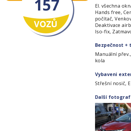
157
El. všechna okna
Hands free, Ce
počítač, Venkov
Deaktivace air
Iso-fix, Zatmav
Bezpečnost + 
Manuální přev.,
kola
Vybaveni exter
Střešní nosič, 
Další fotograf