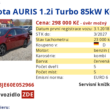
m
ota AURIS 1.2i Turbo 85kW
Cena: 298 000 Kč
- úvěr možný
Datum první registrace vozu:
3.1.2018
STK do:
3/2027
Stav tachometru:
23 000 
Koupeno v:
D
Motor:
benzín 
Karosérie:
kombi
Barva:
červená 
Počet dveří:
5
Počet míst:
5
Emisní norma:
EURO 6
3JE60E052966
Servisní kníž
ZDE
 vozidlo
ieru: