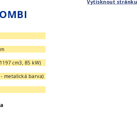
Vytisknout stránku
 KOMBI
km
(1197 cm3, 85 kW)
- metalická barva)
ka