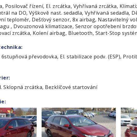
, Posilovač řízení, El. zrcátka, Vyhřívaná zrcátka, Klimat
ntrál na DO, Výškově nast. sedadla, Vyhřívaná sedadla, 
ní teploměr, Dešťový senzor, 8x airbag, Nastavitelný vol
bagu , Dvouzonová klimatizace, Senzor opotřebení brzdo
ovací zrcátka, Kolení airbag, Bluetooth, Start-Stop sys
technika:
 6stupňová převodovka, El. stabilizace podv. (ESP), Protib
ier:
El. Sklopná zrcátka, Bezklíčové startování
ie: