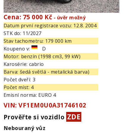
Cena: 75 000 Kč
- úvěr možný
Datum první registrace vozu:
12.8. 2004
STK do:
11/2027
Stav tachometru:
179 000 km
Koupeno v:
D
Motor:
benzín (1998 cm3, 99 kW)
Karosérie:
cabrio
Barva:
šedá světlá - metalická barva)
Počet dveří:
3
Počet míst:
4
Emisní norma:
EURO 4
VIN: VF1EM0U0A31746102
ZDE
Prověřte si vozidlo
Nebouraný vůz